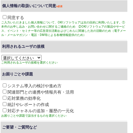
個人情報の取扱いについて同意
同意する
ご入力いただきました個人情報について、OKIソフトウェアは次の目的に利用いたします。①
本件のお申し込み・お問い合わせに関するご連絡のため ②OKIソフトウェアの製品やサービ
ス、イベント・セミナー等の広告宣伝活動およびこれらに関連した次の活動のため（電子メー
ル・メールマガジン・電話・DM等による各種情報提供のため）
利用されるユーザの規模
ご利用されるユーザの規模を選択ください
お困りごとや課題
システム導入の検討や進め方
関連部門との連携や情報共有・活用
応対業務の効率化
統計やレポートの作成
対応チャネルの追加・履歴の一元化
お困りごとや課題で該当するものを選択ください
ご要望・ご質問など